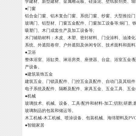
学建材、新型建材、金属雕花板、硅藻泥、壁纸胶剂类、墙
●门窗
铝合金门窗、铝木复合门窗、系统门窗、纱窗、大型推拉门
玻璃门、铝型材、门窗五金配件、门窗加工设备等;铜门、
吸塑门、木门成套生产及加工设备等;
木门辅助材料：木皮、木塑、密封材料、门业涂料、油漆化
系统、外遮阳卷帘、户外遮阳及休闲专区、技术面料和面料
●卫浴
整体浴室、浴缸类、淋浴房类、座便器、台盆、浴室五金/
产设备。
●建筑装饰五金
建筑五金、门锁及配件、门控五金及配件、自动门及其组件
电子系统及配件、隔断及配件、家具五金、五金工具、五金
●机械
玻璃技术、机械、设备、工具/配件和材料-加工;切割;研磨;磨边
玻璃制品的包装和储运等。
木工机械-木工机械、喷涂设备、包装机械、海绵塑料及PV
●智能家居