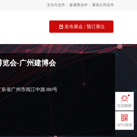
主办方合作
|
参展商合作
|
展览公司合作
发布展会 / 预订展位
博览会-广州建博会
广东省广州市阅江中路380号