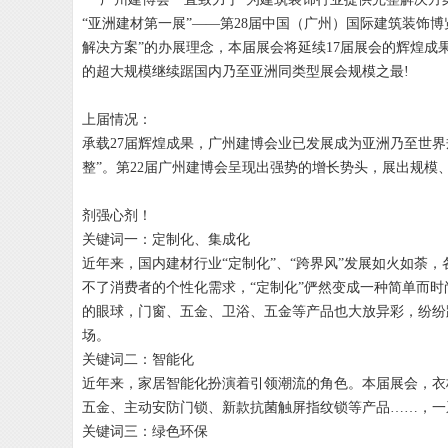
“亚洲建材第一展”——第28届中国（广州）国际建筑装饰博览
解决方案”的办展理念，本届展会将延续17届展会的辉煌成果
的超大规模继续踞国内乃至亚洲同类型展会规模之最!
上届情况：
承载27届辉煌成果，广州建博会业已发展成为亚洲乃至世界规
整”。第22届广州建博会呈现出强势的增长势头，展出规
剂强心剂！
关键词一：定制化、集成化
近年来，国内建材行业“定制化”、“跨界风”发展如火如荼
不了消费者的个性化需求，“定制化”俨然变成一种简单而
的眼球，门窗、五金、卫浴、五金等产品也大放异彩，纷纷踏
场。
关键词二：智能化
近年来，家居智能化扮演着引领潮流的角色。本届展会，衣
五金、主动安防门锁、新款抗菌触屏指纹锁等产品……，一
关键词三：绿色环保