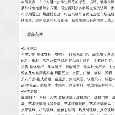
本届展会，主办方进一步推进展览的绿色、循环、低碳发展
展和绿色撤展等多方面。理念得到众多参展企业的认可，参展企
布以期通过广州建博会这一行业高端平台优先占据市场先机
续发展、健康发展的社会责任。高素质到会买家增多，观众
展品范围
●定制家居
全屋定制-整体衣柜、衣帽间、卧房系统;客厅系统;餐厅系
配件、板材、涂料及其它辅材;产品设计软件、工程软件等
厨房-整体橱柜、集成厨房、智能厨房、集成灶;燃气灶、
设备及各类厨房家电;厨配五金、台面、门板、板材、照明
天花吊顶-集成吊顶、金屋顶、集成家居、软膜天花、铝板/
品-木制品、防腐木、木结构、木塑材料、地面铺装材料等
●室内装饰
玻璃制品、石材、园艺-装饰玻璃；玻璃移门、玻璃门窗、
墙、艺术玻璃电视背景墙、艺术玻璃隔断、艺术玻璃屏风、
夹层玻璃、功能玻璃、低辐射玻璃、热反射玻璃、真空玻璃