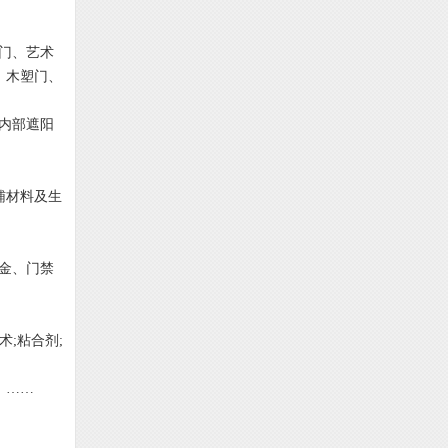
门、艺术
、木塑门、
内部遮阳
辅材料及生
金、门禁
术;粘合剂;
。……