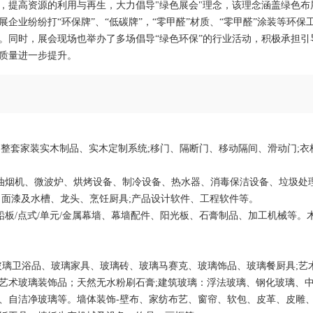
，提高资源的利用与再生，大力倡导"绿色展会"理念，该理念涵盖绿色布
业纷纷打“环保牌”、“低碳牌”，“零甲醛”材质、“零甲醛”涂装等环保
。同时，展会现场也举办了多场倡导“绿色环保”的行业活动，积极承担引
质量进一步提升。
统;整套家装实木制品、实木定制系统;移门、隔断门、移动隔间、滑动门;衣
。
抽油烟机、微波炉、烘烤设备、制冷设备、热水器、消毒保洁设备、垃圾处
、面漆及水槽、龙头、烹饪厨具;产品设计软件、工程软件等。
铅板/点式/单元/金属幕墙、幕墙配件、阳光板、石膏制品、加工机械等。
。
玻璃卫浴品、玻璃家具、玻璃砖、玻璃马赛克、玻璃饰品、玻璃餐厨具;艺
艺术玻璃装饰品；天然无水粉刷石膏;建筑玻璃：浮法玻璃、钢化玻璃、
、自洁净玻璃等。墙体装饰-壁布、家纺布艺、窗帘、软包、皮革、皮雕