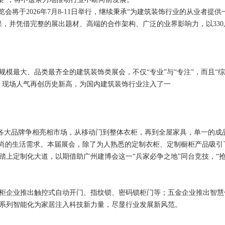
会将于2026年7月8-11日举行，继续秉承“为建筑装饰行业的从业者提
，并凭借完整的展出题材、高端的合作架构、广泛的业界影响力，以330,0
模最大、品类最齐全的建筑装饰类展会，不仅“专业”与“专注”，而且“综
模、现场人气再创历史新高，为国内建筑装饰行业注入了一
，各大品牌争相亮相市场，从移动门到整体衣柜，再到全屋家具，单一的成
时尚的生活需求。本届展会，除了为人熟悉的定制衣柜、定制橱柜产品吸引
上定制化大道，以期借助广州建博会这一“兵家必争之地”同台竞技，“抢
柜企业推出触控式自动开门、指纹锁、密码锁柜门等；五金企业推出智慧
系列智能化为家居注入科技新力量，尽显行业发展新风范。