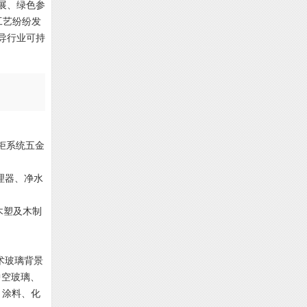
展、绿色参
工艺纷纷发
导行业可持
柜系统五金
理器、净水
木塑及木制
术玻璃背景
中空玻璃、
、涂料、化