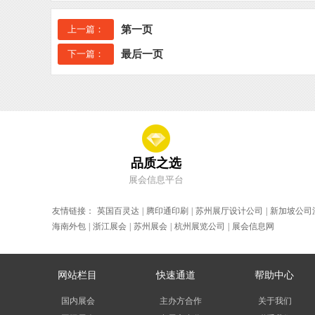
上一篇：
第一页
下一篇：
最后一页
品质之选
展会信息平台
友情链接：
英国百灵达
|
腾印通印刷
|
苏州展厅设计公司
|
新加坡公司
海南外包
|
浙江展会
|
苏州展会
|
杭州展览公司
|
展会信息网
网站栏目
快速通道
帮助中心
国内展会
主办方合作
关于我们