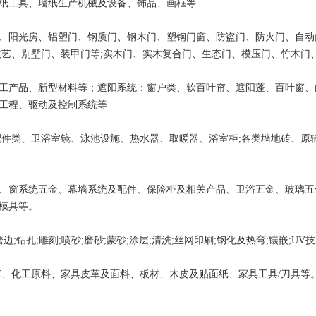
纸工具、墙纸生产机械及设备、饰品、画框等
、阳光房、铝塑门、钢质门、钢木门、塑钢门窗、防盗门、防火门、自动
铁艺、别墅门、装甲门等;实木门、实木复合门、生态门、模压门、竹木门
工产品、新型材料等；遮阳系统：窗户类、软百叶帘、遮阳蓬、百叶窗、
工程、驱动及控制系统等
配件类、卫浴室镜、泳池设施、热水器、取暖器、浴室柜;各类墙地砖、原
、窗系统五金、幕墙系统及配件、保险柜及相关产品、卫浴五金、玻璃五
模具等。
;钻孔;雕刻;喷砂;磨砂;蒙砂;涂层;清洗;丝网印刷;钢化及热弯;镶嵌;UV技
C、化工原料、家具皮革及面料、板材、木皮及贴面纸、家具工具/刀具等