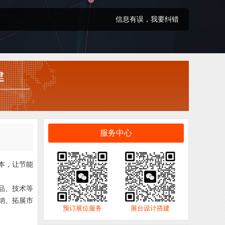
信息有误，我要纠错
服务中心
标本，让节能
品、技术等
销、拓展市
预订展位服务
展台设计搭建