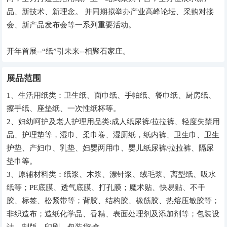
品、新技术、新理念。 并同期拟举办产业高峰论坛、采购对接
会、新产品发布会等一系列重要活动。
开年首展--“纸”引未来--相聚石家庄。
展品范围
1、生活用纸类：卫生纸、面巾纸、手帕纸、餐巾纸、厨房纸、
擦手纸、座垫纸、一次性纸杯等。
2、妇幼呵护及老人护理用品类:成人纸尿裤/拉拉裤、轻度失禁用
品、护理垫等，湿巾、柔巾卷、湿厕纸，纸内裤、卫生巾、卫生
护垫、产妇巾、乳垫、妇婴两用巾、婴儿纸尿裤/拉拉裤、隔尿
垫巾等。
3、原辅材料类：纸浆、木浆、漂针浆、绒毛浆、离型纸、吸水
纸等；PE底膜、透气底膜、打孔膜；魔术贴、快易贴、不干
胶、标签、松紧带等；背胶、结构胶、橡筋胶、热熔压敏胶等；
非织造布；造纸化学品、香精、表面处理剂及添加剂等；包装设