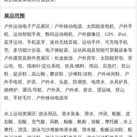
展品范围
户外运动电子产品展区：户外移动电源、太阳能发电机、户外手
机、运动智能手表、数码运动相机、户外摄像仪、GPS、iPad、
蓝牙运动、手机蓝牙、迷你无线音箱、运动手环、可充电手机
壳、多功能计步器、电子驱蚊器、运动风扇及智能可穿戴设备等
户外露营及附件类展区：长途旅游、户外房车、太阳能背包、登
山包、包、指南针/定位系统、炊具/燃料、用品、应急灯、登山
鞋，徒步鞋，高山靴，攀岩鞋，沙滩鞋/凉鞋、户外休闲鞋、户
外手电筒、护具、户外水、头盔、防潮垫、地席水、水具炉具、
烧烤炉、通讯/导航、户外具、户外表、射击、望远镜、登山
杖、手杖毛巾、户外移动电源等
水上运动类展区: 游泳用品、潜水装备、滑水、冲浪、船艇、皮
划艇、划艇、充气艇、风帆，舢舨，帆船，游艇，摩托艇，水上
摩托，漂流、游泳与沙滩服饰潜水服、滑水服、船艇运动鞋、航