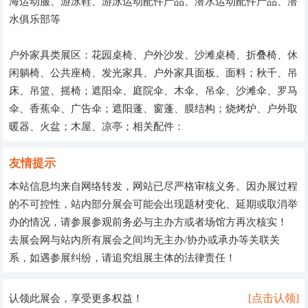
海运动服、游泳鞋、游泳运动配件产品、潜水运动配件产品、潜
水俱乐部等
户外家具类展区：花园桌椅、户外沙发、沙滩桌椅、折叠椅、休
闲躺椅、公共座椅、发光家具、户外家具面板、面料；秋千、吊
床、吊篮、摇椅；遮阳伞、庭院伞、木伞、吊伞、沙滩伞、罗马
伞、香蕉伞、广告伞；遮阳蓬、窗蓬、膜结构；烧烤炉、户外取
暖器、火盆；木屋、凉亭；相关配件：
友情提示
本站信息均来自网络转发，网站已尽严格审核义务。因办展过程
的不可控性，站内部分展会可能会出现题材变化、延期或取消举
办的情况，请参展参观前务必与主办方或者场馆方再次核实！
去展会网与站内所有展会之间均无主办/协办或承办等关联关
系，如遇参展纠纷，请追究组展主体的法律责任！
[点击认领]
认领此展会，享受更多权益！