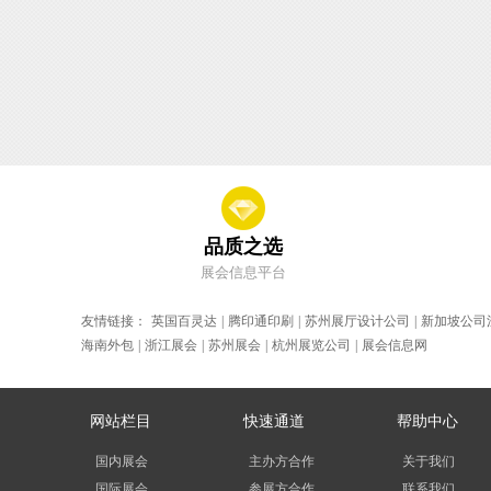
品质之选
展会信息平台
友情链接：
英国百灵达
|
腾印通印刷
|
苏州展厅设计公司
|
新加坡公司
海南外包
|
浙江展会
|
苏州展会
|
杭州展览公司
|
展会信息网
网站栏目
快速通道
帮助中心
国内展会
主办方合作
关于我们
国际展会
参展方合作
联系我们